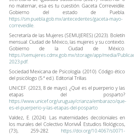
no maternar, esa es tu cuestión. Gaceta Correveidile.
Gobierno del estado de Puebla.
https://sm.puebla.gob.mx/antecedentes/gaceta-mayo-
correveidile
.
Secretaría de las Mujeres (SEMUJERES) (2023). Boletín
mensual: Ciudad de México, las mujeres y su contexto.
Gobierno de la Ciudad de México.
https://semujeres.cdmx.gob.mx/storage/app/media/Public
2023.pdf
.
Sociedad Mexicana de Psicología. (2010). Código ético
del psicólogo (5.ª ed.). Editorial Trillas
UNICEF. (2023, 8 de mayo). ¿Qué es el puerperio y las
etapas del posparto?
https://www.unicef.org/uruguay/crianza/embarazo/que-
es-el-puerperio-y-las-etapas-del-posparto
Valdez, E. (2024). Las maternidades decoloniales en
los murales del Colectivo Moriviví́. Estudios filológicos,
(73), 259-282.
https://doi.org/10.4067/s0071-