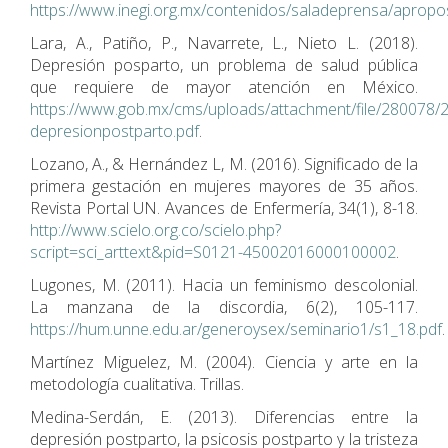
https://www.inegi.org.mx/contenidos/saladeprensa/aprop
Lara, A., Patiño, P., Navarrete, L., Nieto L. (2018).
Depresión posparto, un problema de salud pública
que requiere de mayor atención en México.
https://www.gob.mx/cms/uploads/attachment/file/280078/2
depresionpostparto.pdf
.
Lozano, A., & Hernández L, M. (2016). Significado de la
primera gestación en mujeres mayores de 35 años.
Revista Portal UN. Avances de Enfermería, 34(1), 8-18.
http://www.scielo.org.co/scielo.php?
script=sci_arttext&pid=S0121-45002016000100002
.
Lugones, M. (2011). Hacia un feminismo descolonial.
La manzana de la discordia, 6(2), 105-117.
https://hum.unne.edu.ar/generoysex/seminario1/s1_18.pdf
.
Martínez Miguelez, M. (2004). Ciencia y arte en la
metodología cualitativa. Trillas.
Medina-Serdán, E. (2013). Diferencias entre la
depresión postparto, la psicosis postparto y la tristeza