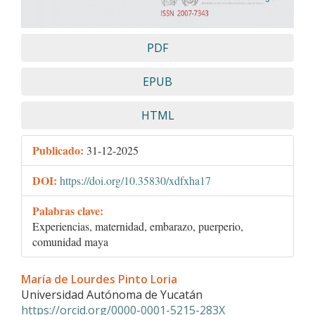
PDF
EPUB
HTML
Publicado:
31-12-2025
DOI:
https://doi.org/10.35830/xdfxha17
Palabras clave:
Experiencias, maternidad, embarazo, puerperio,
comunidad maya
Contenido
María de Lourdes Pinto Loria
principal
Universidad Autónoma de Yucatán
del
https://orcid.org/0000-0001-5215-283X