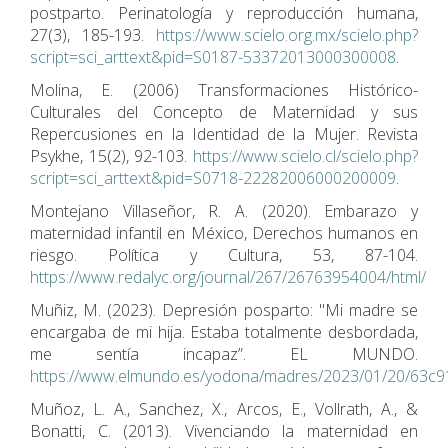
postparto. Perinatología y reproducción humana,
27(3), 185-193.
https://www.scielo.org.mx/scielo.php?
script=sci_arttext&pid=S0187-53372013000300008
.
Molina, E. (2006) Transformaciones Histórico-
Culturales del Concepto de Maternidad y sus
Repercusiones en la Identidad de la Mujer. Revista
Psykhe, 15(2), 92-103.
https://www.scielo.cl/scielo.php?
script=sci_arttext&pid=S0718-22282006000200009
.
Montejano Villaseñor, R. A. (2020). Embarazo y
maternidad infantil en México, Derechos humanos en
riesgo. Política y Cultura, 53, 87-104.
https://www.redalyc.org/journal/267/26763954004/html/
Muñiz, M. (2023). Depresión posparto: "Mi madre se
encargaba de mi hija. Estaba totalmente desbordada,
me sentía incapaz”. EL MUNDO.
https://www.elmundo.es/yodona/madres/2023/01/20/63c9
Muñoz, L. A., Sanchez, X., Arcos, E., Vollrath, A., &
Bonatti, C. (2013). Vivenciando la maternidad en