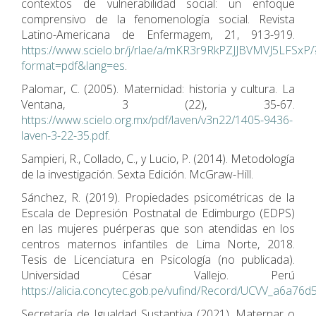
contextos de vulnerabilidad social: un enfoque
comprensivo de la fenomenología social. Revista
Latino-Americana de Enfermagem, 21, 913-919.
https://www.scielo.br/j/rlae/a/mKR3r9RkPZJJBVMVJ5LFSxP/
format=pdf&lang=es
.
Palomar, C. (2005). Maternidad: historia y cultura. La
Ventana, 3 (22), 35-67.
https://www.scielo.org.mx/pdf/laven/v3n22/1405-9436-
laven-3-22-35.pdf
.
Sampieri, R., Collado, C., y Lucio, P. (2014). Metodología
de la investigación. Sexta Edición. McGraw-Hill.
Sánchez, R. (2019). Propiedades psicométricas de la
Escala de Depresión Postnatal de Edimburgo (EDPS)
en las mujeres puérperas que son atendidas en los
centros maternos infantiles de Lima Norte, 2018.
Tesis de Licenciatura en Psicología (no publicada).
Universidad César Vallejo. Perú
https://alicia.concytec.gob.pe/vufind/Record/UCVV_a6a
Secretaría de Igualdad Sustantiva (2021). Maternar o