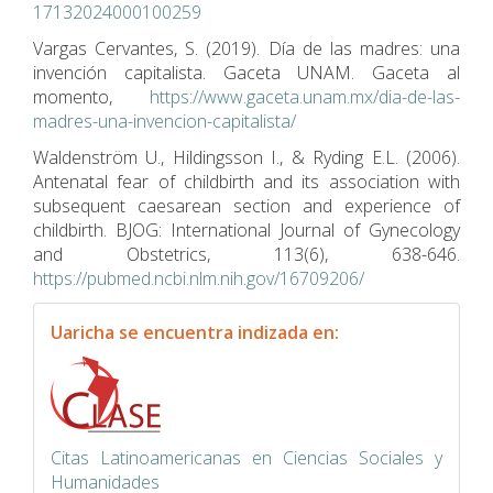
17132024000100259
Vargas Cervantes, S. (2019). Día de las madres: una
invención capitalista. Gaceta UNAM. Gaceta al
momento,
https://www.gaceta.unam.mx/dia-de-las-
madres-una-invencion-capitalista/
Waldenström U., Hildingsson I., & Ryding E.L. (2006).
Antenatal fear of childbirth and its association with
subsequent caesarean section and experience of
childbirth. BJOG: International Journal of Gynecology
and Obstetrics, 113(6), 638-646.
https://pubmed.ncbi.nlm.nih.gov/16709206/
indexacion
Uaricha se encuentra indizada en:
Citas Latinoamericanas en Ciencias Sociales y
Humanidades