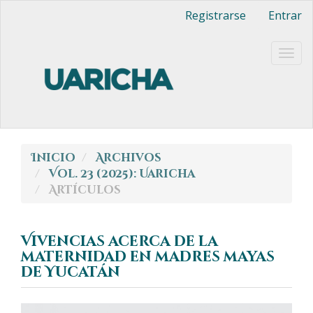
Navegación
Registrarse
Entrar
principal
Contenido
principal
Togg
Barra
navig
lateral
Inicio
Archivos
Vol. 23 (2025): Uaricha
Artículos
Vivencias acerca de la
maternidad en madres mayas
de Yucatán
Barra